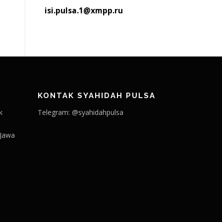
isi.pulsa.1@xmpp.ru
KONTAK SYAHIDAH PULSA
k
Telegram: @syahidahpulsa
 Jawa