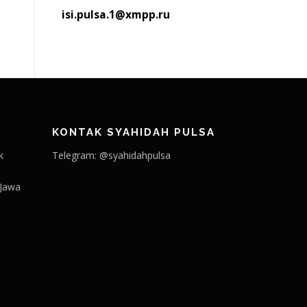
isi.pulsa.1@xmpp.ru
KONTAK SYAHIDAH PULSA
k
Telegram: @syahidahpulsa
 Jawa