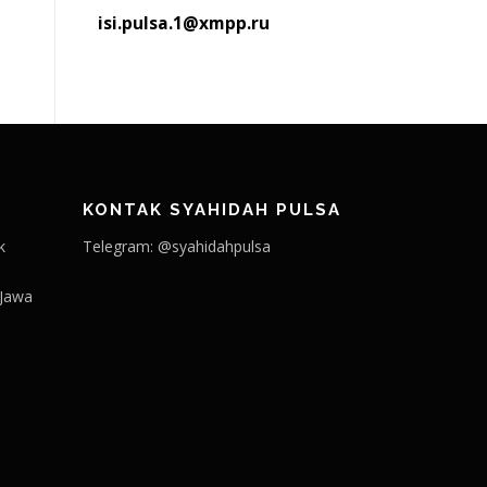
isi.pulsa.1@xmpp.ru
KONTAK SYAHIDAH PULSA
k
Telegram: @syahidahpulsa
 Jawa